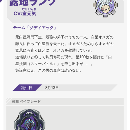
チーム「ゾディアック」
元白星流門下生。最強の弟子のうちの一人。白星オメガの
離反に伴って白星流を去った。オメガのためならオメガの
意思にも背くほどに、オメガを敬愛している。
道場破りと称して駒刃寿司に現れ、星100枚を賭けた「白
星決闘（スターバトル）」を申し出るが……。
策謀家ゆえ、この男の真意は読めない。
誕生日
8月13日