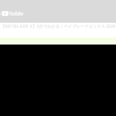
【BEYBLADE X】3分でわかる！ベイブレードエックス 2026
スリー・ツー・ワン
ンチャーにセットし、「
3・2・1
Goシュート」の合図でベイ
なバトルが展開される。