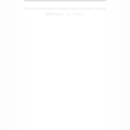
©Homura Kawamoto, Hikaru Muno, Posuka Demizu,
BBXProject
© ＴＯＭＹ