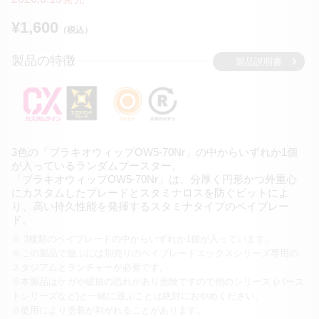
¥1,600
（税込）
製品の特徴
製品説明書
3色の「ブラキオウィップOW5-70Nr」の中からいずれか1個
が
入っているランダムブースター。
「ブラキオウィップOW5-70Nr」は、分厚く円形かつ外重心
に
カスタムしたブレードとスタミナロスを防ぐビットによ
り、
高い持久性能を発揮するスタミナタイプのベイブレー
ド。
※ 3種類のベイブレードの中からいずれか1個が入っています。
※この製品で遊ぶには別売りのベイブレードエックスシリーズ専用の
スタジアムとランチャーが必要です。
※本製品はケガや破損の恐れがあり危険ですので他のシリーズ
(バース
トシリーズなど)と一緒に遊ぶことは絶対におやめください。
※使用により塗装が剥がれることがあります。