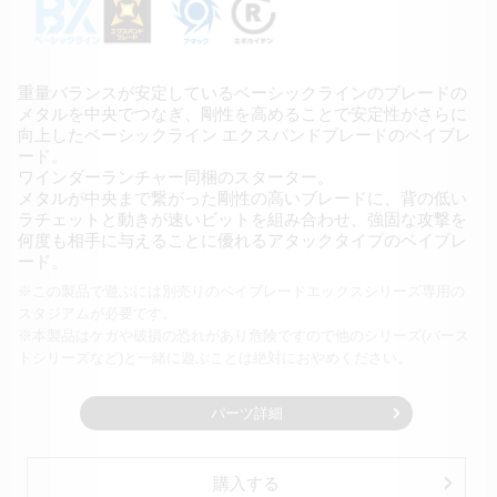
重量バランスが安定しているベーシックラインのブレードの
メタルを中央でつなぎ、剛性を高めることで安定性がさらに
向上したベーシックライン エクスパンドブレードのベイブレ
ード。
ワインダーランチャー同梱のスターター。
メタルが中央まで繋がった剛性の高いブレードに、背の低い
ラチェットと動きが速いビットを組み合わせ、強固な攻撃を
何度も相手に与えることに優れるアタックタイプのベイブレ
ード。
※この製品で遊ぶには別売りのベイブレードエックスシリーズ専用の
スタジアムが必要です。
※本製品はケガや破損の恐れがあり危険ですので他のシリーズ
(バース
トシリーズなど)と一緒に遊ぶことは絶対におやめください。
パーツ詳細
購入する