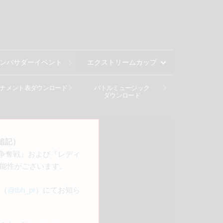
ンバサダーイベント
エクストリームカップ
ナメント表ダウンロード
バトルミュージック
ダウンロード
日追記）
強争奪戦』および『レディ
能性がございます。
X（
@tbh_pr
）にてお知ら