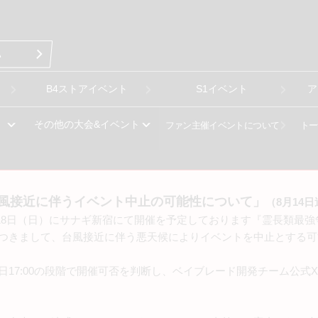
B4ストアイベント
S1イベント
ア
その他の大会&イベント
ファン主催イベントについて
トー
風接近に伴うイベント中止の可能性について」
（8月14
）～18日（日）にサナギ新宿にて開催を予定しております『霊長類最
つきまして、台風接近に伴う悪天候によりイベントを中止とする可
日17:00の段階で開催可否を判断し、ベイブレード開発チーム公式