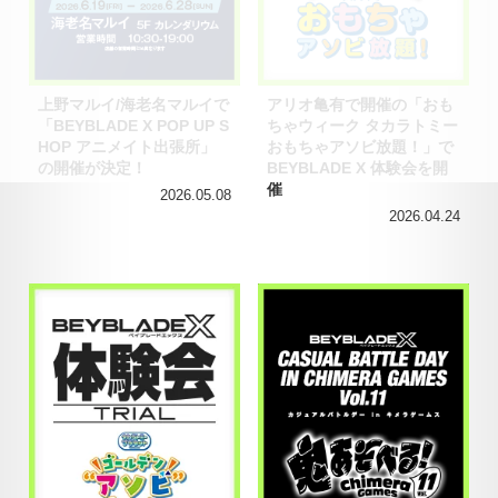
上野マルイ/海老名マルイで
アリオ亀有で開催の「おも
「BEYBLADE X POP UP S
ちゃウィーク タカラトミー
HOP アニメイト出張所」
おもちゃアソビ放題！」で
の開催が決定！
BEYBLADE X 体験会を開
催
2026.05.08
2026.04.24