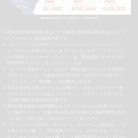
※景品は2025年8月8日(金)までに当選者のBEYBLADE X 公式アプリ
のアカウントに順次配布予定です。
※「エアロペガサス3-70A ダブルメタルコート：ブルー×グリーン」
は「レアベイ交換チケット」をプレゼントします。「ナイトメイ
ル3-85BS メタルコート：ネイビー」は「限定品購入チケット＆1,
800円OFFチケット」をプレゼントします。
※「レアベイ交換チケット」および「限定品購入チケット＆1,800円
OFFチケット」は、当選者のBEYBLADE X公式アプリの右下の
「メニュー」の「受信箱」に後日配布されます。
※景品を交換する際はチケットに記載のリンクからタカラトミーモ
ールにアクセスして注文してください。（タカラトミーモールを
ご利用の際は会員登録が必要です。）
※景品の発送時期や交換期限はタカラトミーモールの対象ページに
てご確認ください。対象の商品(景品)の交換および販売期間が終了
した後のご対応は致しかねますのでご了承ください。
※「ナイトメイル3-85BS メタルコート：ネイビー」は注文時、「引
き換えコード欄」に「限定品購入チケット」のコードを、「クー
ポン・キャンペーンコード欄」に「1,800円OFFチケット」のコー