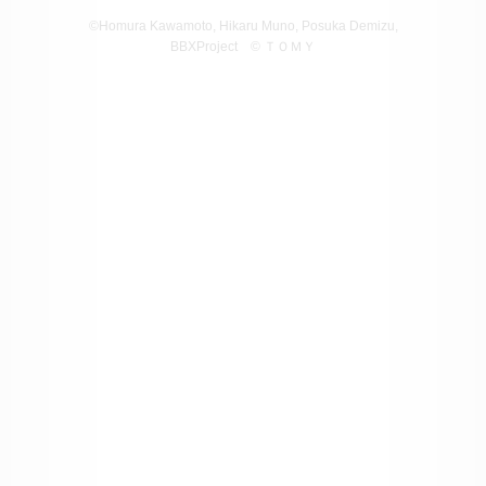
©Homura Kawamoto, Hikaru Muno, Posuka Demizu,
BBXProject
© ＴＯＭＹ