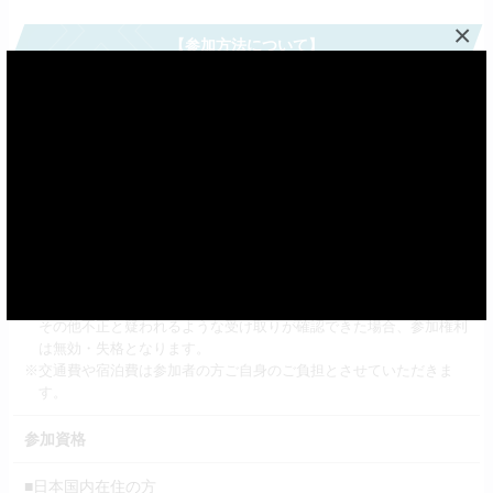
×
【参加方法について】
参加方法
当日10時より大会受付にて午前の部・午後の部を含めた『先着2
56名』にリストバンド型参加券を配布します。
※「参加資格」「大会ルール」「参加方法について」「注意事項」
「個人情報の取り扱い」「Q＆A」をご一読・ご同意のうえ、ご参
加お願いいたします。
※参加者ご本人以外の参加券の受け取りは禁止です。
※参加券の譲渡や転売行為は禁止です。
※参加券の受け取りは1人1回までです。同一人物の複数受け取りや
その他不正と疑われるような受け取りが確認できた場合、参加権利
は無効・失格となります。
※交通費や宿泊費は参加者の方ご自身のご負担とさせていただきま
す。
参加資格
■日本国内在住の方