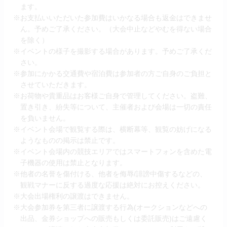
ます。
※お支払いいただいた参加費はいかなる場合も返金はできませ
ん。予めご了承ください。（大会中止などやむを得ない場合
を除く）
※イベントの様子を撮影する場合があります。予めご了承くだ
さい。
※参加にかかる交通費や宿泊費は参加者の方ご自身のご負担と
させていただきます。
※お荷物や貴重品はお客様ご自身で管理してください。盗難、
置き引き、紛失等について、主催者および会場は一切の責任
を負いません。
※イベント会場で観覧する際は、横断幕等、観覧の妨げになる
ようなものの掲示は禁止です。
※イベント会場内の競技エリアではスマートフォンを含めた電
子機器の使用は禁止となります。
※他者の名誉を傷付ける、他者を侮辱/誹謗中傷するなどの、
観戦マナーに反する過度な応援は絶対にお控えください。
※大会出場権利の譲渡はできません。
※大会参加券を第三者に譲渡する行為(オークションなどへの
出品、金券ショップへの販売もしくは委託販売)はご遠慮く