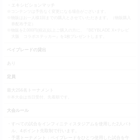
・エキシビションマッチ
※コンテンツは予告なく変更になる場合がございます。
※物販はお一人様1回までの購入とさせていただきます。（物販購入
券配布予定）
※物販を2,000円(税込)以上ご購入の方に、『BEYBLADE X×テレビ
大阪 コラボステッカー』を1枚プレゼントします。
ベイブレードの貸出
あり
定員
最大256名トーナメント
※本大会は当日受付、先着順です。
大会ルール
・すべての試合をインフィニティスタジアムを使用した2人バト
ル、4ポイント先取制で行います。
・予選トーナメント：ベイブレードをひとつ使用した試合を午