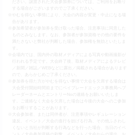
ださい。譲渡された大会参加券については、ご利用をお断り
する場合がございますのでご了承ください。
※やむを得ない事情により、大会の内容が変更・中止になる場
合があります。
※参加希望者が参加券を受け取った場合、注意事項に同意した
ものとみなします。なお、参加者が参加資格その他の要件を
満たさないと弊社が判断した場合、参加権を無効といたしま
す。
※会場内では、国内外の取材メディアによる写真や動画撮影が
行われる予定です。大会終了後、取材メディアによるテレビ
／新聞／雑誌／WEBなどに露出／掲載される場合があります
ので、あらかじめご了承ください。
※参加券を得た方がやむを得ない事情で大会を欠席する場合は
大会受付開始時間前までにベイブレードエックス事務局へブ
レーダーネームとエントリーNoの連絡をお願いいたしま
す。ご連絡なく大会を欠席した場合は今後の大会へのご参加
をお断りすることがあります。
※大会参加者、または同伴者が、注意事項やレギュレーション
違反、イベント／大会の進行を妨げる行為、その他ふさわし
くないと当社が判断する行為などを行った場合、当日のイベ
ント／大会参加資格の剥奪、イベント／大会からの退出、お