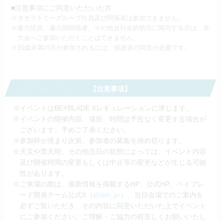
■注意事項にご同意いただいた方
※タカラトミーグループ社員及び関係者は参加できません。
※暴力団員、暴力団関係者、その他反社会的勢力に関与する方は、本
大会へご参加いただくことはできません。
※16歳未満の方が参加されるには、保護者の同意が必要です。
【注意事項】
※イベントはBEYBLADE Xレギュレーションに準じます。
※イベントの開催内容、場所、時間は予告なく変更する場合が
ございます。予めご了承ください。
※参加枠が埋まり次第、参加者の募集を締め切ります。
※天災や荒天時、その他当日の状態によっては、イベント内容
及び開催時間の変更もしくは中止等の変更などが生じる可能
性があります。
※ご来場の際は、最新情報を掲載するHP、公式HP、ベイブレ
ード開発チーム公式X（
@tbh_pr
）、当日会場でのご案内を
必ずご覧いただき、その内容に同意いただいた上でイベント
にご参加ください。ご理解・ご協力の程宜しくお願いいたし