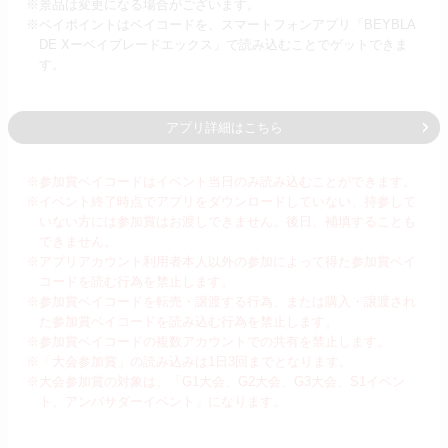
※景品は変更になる場合がございます。
※ベイポイントはベイコードを、スマートフォンアプリ「BEYBLA
DE Xーベイブレードエックス」で読み込むことでゲットできま
す。
アプリ詳細はこちら
※参加賞ベイコードはイベント当日のみ読み込むことができます。
※イベント終了時点でアプリをダウンロードしていない、持参して
いない方には参加賞はお渡しできません。後日、補填することも
できません。
※アプリアカウント利用者本人以外の参加によって得た参加賞ベイ
コードを読む行為を禁止します。
※参加賞ベイコードを転売・譲渡する行為、または購入・譲渡され
た参加賞ベイコードを読み込む行為を禁止します。
※参加賞ベイコードの複数アカウントでの共有を禁止します。
※「大会参加賞」の読み込みは1日3回までとなります。
※大会参加賞の対象は、「G1大会、G2大会、G3大会、S1イベン
ト、アンバサダーイベント」になります。