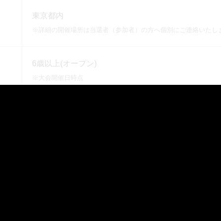
東京都内
※詳細の開催場所は当選者（参加者）の方へ個別にご連絡いたし
6歳以上(オープン)
※大会開催日時点
3,000円（税込）
※参加費は参加者1名あたりの金額です。
※参加費は当日お支払いいただきます（現金のみ）。
CX CUP参加資格、1000ベイポイント、同伴者パス
※参加証と同伴者パスはご入力いただいた住所に発送いたします
※参加者1名につき同伴者は1名までです。ただし、大会に参加す
た、未就学児は人数に含まれません。