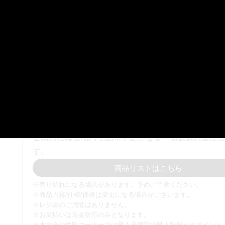
予
・BEYBLADE X CX CUP
・フリーバトル
・BEYBLADE X 関連展示
・ステージイベント
・BEYBLADE X 物販
※コンテンツは予告なく変更になる場合がございます。
※フリーバトルは大会ルールと異なりCX以外のブレードも使用可
大会当日、会場内にてオフィシャルグッズの販売を
ご購入には会場内で配布予定となる「物販購入整理
す。
商品リストはこちら
※売り切れになる場合があります。予めご了承ください。
※商品内容/仕様/価格は変更になる場合がございます。
※レジ袋のご用意はありません。
※お支払いは現金対応のみとなります。
※本大会の物販コーナーでは購入者限定で購入特典ベイポイント（1