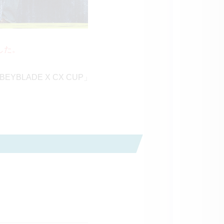
した。
LADE X CX CUP」