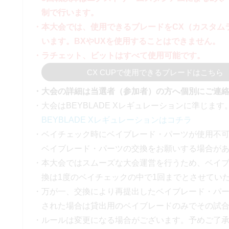
制で行います。
・本大会では、使用できるブレードをCX（カスタム
います。BXやUXを使用することはできません。
・ラチェット、ビットはすべて使用可能です。
CX CUPで使用できるブレードはこちら
・大会の詳細は当選者（参加者）の方へ個別にご連
・大会はBEYBLADE Xレギュレーションに準じます
BEYBLADE Xレギュレーションはコチラ
・ベイチェック時にベイブレード・パーツが使用不
ベイブレード・パーツの交換をお願いする場合が
・本大会ではスムーズな大会運営を行うため、ベイ
換は1度のベイチェックの中で1回までとさせてい
・万が一、交換により再提出したベイブレード・パ
された場合は貸出用のベイブレードのみでその試
・ルールは変更になる場合がございます。予めご了