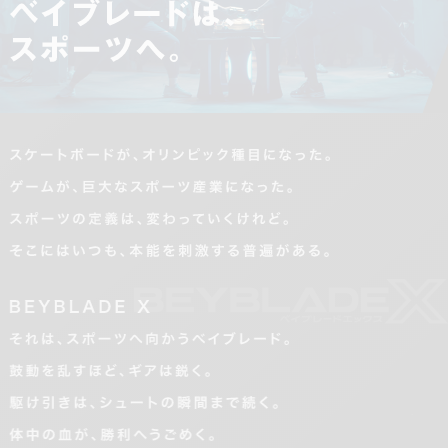
ベイブレードはスポーツへ
スケ
ゲー
スポ
そこ
BEY
それ
鼓動
駆け
体中