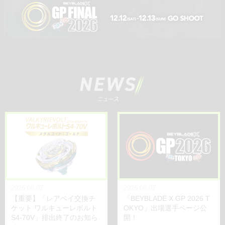
2026.08.07
2026.08.07
【重要】「レアベイ交換チ
「BEYBLADE X GP 2026 T
ケット ワルキューレボルト
OKYO」出場選手ページ公
S4-70V」排出終了のお知ら
開！