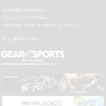
20
ここ
いち
もう