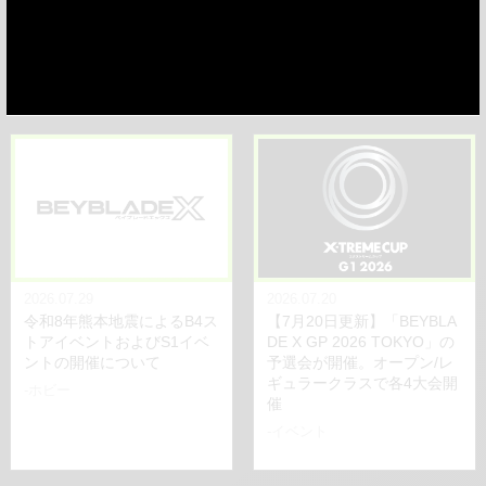
pported by DMMくじ が開催
受注生産販売実施のお知ら
決定！
せ
-イベント
-ホビー
2026.07.29
2026.07.20
令和8年熊本地震によるB4ス
【7月20日更新】「BEYBLA
トアイベントおよびS1イベ
DE X GP 2026 TOKYO」の
ントの開催について
予選会が開催。オープン/レ
ギュラークラスで各4大会開
-ホビー
催
-イベント