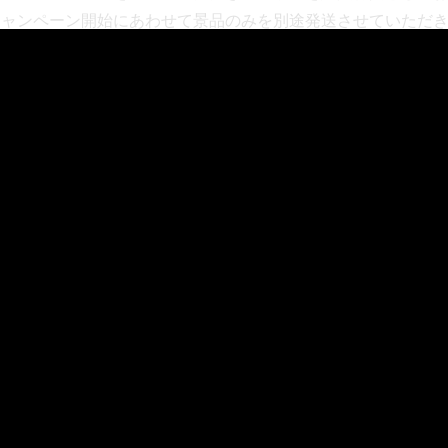
キャンペーン開始にあわせて景品のみを別途発送させていただ
の延期に伴い、タカラトミーモールでのご注文のキャンセルを
が、下記お問い合わせ窓口までご連絡くださいますようお願い
問い合わせ窓口
p/shop/contact/contact.aspx
DE X」シリーズをご愛顧賜りますよう、何卒よろしくお願い申し
室
ヤル）
 平日10時～17時