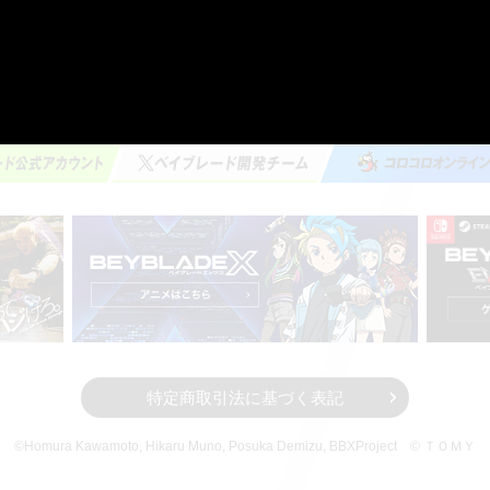
特定商取引法に基づく表記
©Homura Kawamoto, Hikaru Muno, Posuka Demizu,
BBXProject
© ＴＯＭＹ