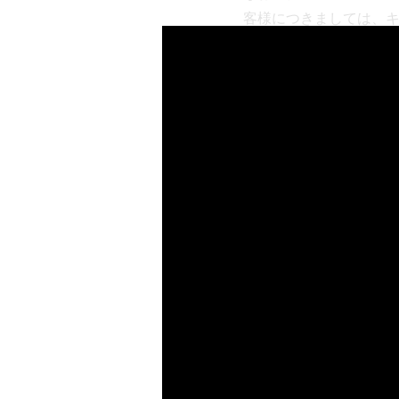
客様につきましては、
また、本キャンペーン
数をおかけいたします
タカラトミーモールお
https://takaratomymall.j
今後とも「BEYBLA
お問い合わせ先
タカラトミーお客様相談
0570-041031
（ナビダイ
営業時間： 土日祝日を除く