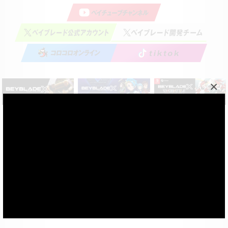
×
特定商取引法に基づく表記
©Homura Kawamoto, Hikaru Muno, Posuka Demizu,
BBXProject
© ＴＯＭＹ