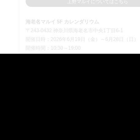
上野マルイについてはこちら
海老名マルイ 5F カレンダリウム
〒243-0432 神奈川県海老名市中央1丁目6-1
開催日時：2026年6月19日（金）～6月28日（日）
開催時間：10:30～19:00
※店舗の営業時間とは異なります。
海老名マルイについてはこちら
【オリジナルグッズ情報】