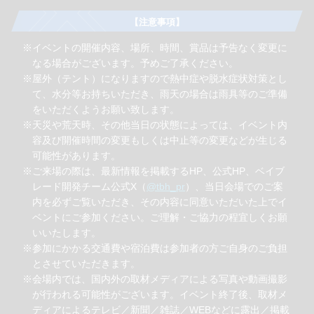
【注意事項】
※イベントの開催内容、場所、時間、賞品は予告なく変更に
なる場合がございます。予めご了承ください。
※屋外（テント）になりますので熱中症や脱水症状対策とし
て、水分等お持ちいただき、雨天の場合は雨具等のご準備
をいただくようお願い致します。
※天災や荒天時、その他当日の状態によっては、イベント内
容及び開催時間の変更もしくは中止等の変更などが生じる
可能性があります。
※ご来場の際は、最新情報を掲載するHP、公式HP、ベイブ
レード開発チーム公式X（
@tbh_pr
）、当日会場でのご案
内を必ずご覧いただき、その内容に同意いただいた上でイ
ベントにご参加ください。ご理解・ご協力の程宜しくお願
いいたします。
※参加にかかる交通費や宿泊費は参加者の方ご自身のご負担
とさせていただきます。
※会場内では、国内外の取材メディアによる写真や動画撮影
が行われる可能性がございます。イベント終了後、取材メ
ディアによるテレビ／新聞／雑誌／WEBなどに露出／掲載