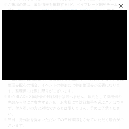
×
※ご来場の際は、最新情報を掲載するHP、ベイブレード開発チーム公
式X（
@tbh_pr
）、
SusHi Tech Tokyo2026 パブリックデイ
のHP、当
日会場でのご案内を必ずご覧いただき、その内容に同意いただいた上
でイベントにご参加ください。ご理解・ご協力の程宜しくお願いいた
します。
※入場料や参加にかかる交通費、宿泊費は参加者の方ご自身のご負担と
させていただきます。
※会場内では、取材メディアによる写真や動画撮影が行われる可能性が
ございます。イベント終了後、取材メディアによるテレビ／新聞／雑
誌／WEBなどに露出／掲載される場合がありますので、あらかじめご
了承ください。
※当日の混雑状況により、一時的に入場を制限したり6歳～12歳の方を
優先してご案内する場合がございます。
※当日の混雑状況により、参加整理券配布の可能性がございます。参加
整理券配布の場合、イベントの参加には参加整理券が必要になりま
す。整理券には数に限りがございます。
※BEYBLADE X体験会の対戦相手は選べません。原則として待機列の
先頭から順にご案内するため、お客様にて対戦相手を選ぶことはでき
ず、付き添いの方と対戦できるとは限りません。予めご了承くださ
い。
※当日、身分証を提示いただいての年齢確認をさせていただく場合がご
ざいます。