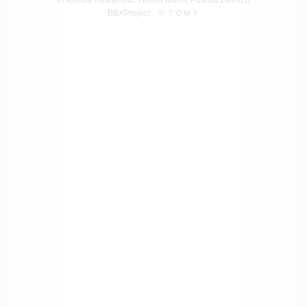
BBXProject
© ＴＯＭＹ