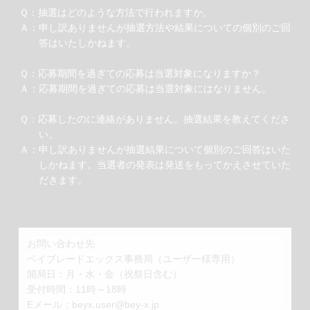
Ｑ：抽選はどのような方法で行われますか。
Ａ：申し訳ありませんが抽選方法や結果についての個別のご回
答はいたしかねます。
Ｑ：応募期間を過ぎての応募は当選対象になりますか？
Ａ：応募期間を過ぎての応募は当選対象にはなりません。
Ｑ：応募したのに連絡がありません。抽選結果を教えてくださ
い。
Ａ：申し訳ありませんが抽選結果について個別のご回答はいた
しかねます。当選者の発表は発送をもってかえさせていた
だきます。
お問い合わせ先
ベイブレードエックス事務局（ユーザー様専用）
開局日：月・水・金（祝祭日含む）
受付時間：11時～18時
Eメール：
beyx.user@bey-x.jp