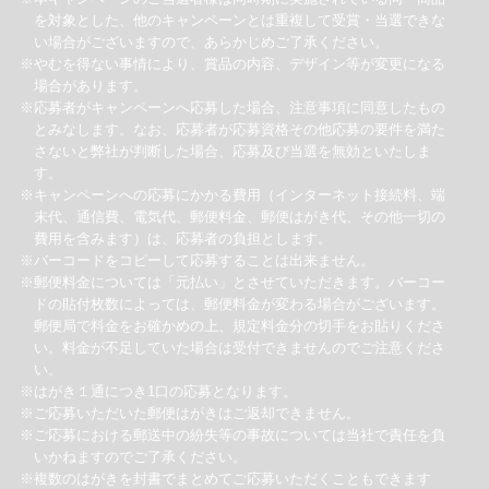
を対象とした、他のキャンペーンとは重複して受賞・当選できな
い場合がございますので、あらかじめご了承ください。
※やむを得ない事情により、賞品の内容、デザイン等が変更になる
場合があります。
※応募者がキャンペーンへ応募した場合、注意事項に同意したもの
とみなします。なお、応募者が応募資格その他応募の要件を満た
さないと弊社が判断した場合、応募及び当選を無効といたしま
す。
※キャンペーンへの応募にかかる費用（インターネット接続料、端
末代、通信費、電気代、郵便料金、郵便はがき代、その他一切の
費用を含みます）は、応募者の負担とします。
※バーコードをコピーして応募することは出来ません。
※郵便料金については「元払い」とさせていただきます。バーコー
ドの貼付枚数によっては、郵便料金が変わる場合がございます。
郵便局で料金をお確かめの上、規定料金分の切手をお貼りくださ
い。料金が不足していた場合は受付できませんのでご注意くださ
い。
※はがき１通につき1口の応募となります。
※ご応募いただいた郵便はがきはご返却できません。
※ご応募における郵送中の紛失等の事故については当社で責任を負
いかねますのでご了承ください。
※複数のはがきを封書でまとめてご応募いただくこともできます