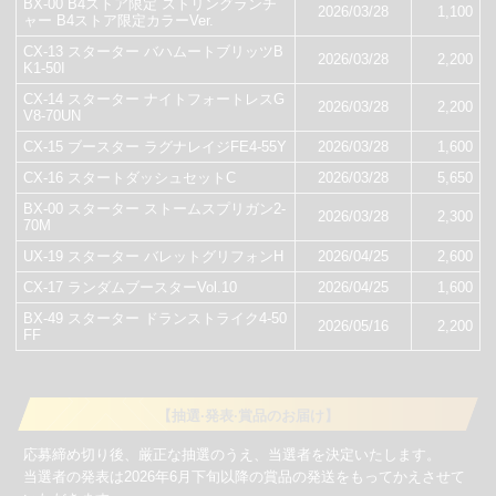
BX-00 B4ストア限定 ストリングランチ
2026/03/28
1,100
ャー B4ストア限定カラーVer.
CX-13 スターター バハムートブリッツB
2026/03/28
2,200
K1-50I
CX-14 スターター ナイトフォートレスG
2026/03/28
2,200
V8-70UN
CX-15 ブースター ラグナレイジFE4-55Y
2026/03/28
1,600
CX-16 スタートダッシュセットC
2026/03/28
5,650
BX-00 スターター ストームスプリガン2-
2026/03/28
2,300
70M
UX-19 スターター バレットグリフォンH
2026/04/25
2,600
CX-17 ランダムブースターVol.10
2026/04/25
1,600
BX-49 スターター ドランストライク4-50
2026/05/16
2,200
FF
【抽選·発表·賞品のお届け】
応募締め切り後、厳正な抽選のうえ、当選者を決定いたします。
当選者の発表は2026年6月下旬以降の賞品の発送をもってかえさせて