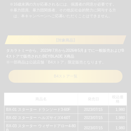
※16歳未満の方が応募されるには、保護者の同意が必要です。
※暴力団員、暴力団関係者、その他反社会的勢力に関与する方
は、本キャンペーンへご応募いただくことはできません。
【対象商品】
タカラトミーから、2023年7月から2026年5月までに一般販売およびB
4ストアで販売されたBEYBLADE X商品
※一部商品は公認店舗「B4ストア」限定販売となります。
B4ストア一覧
税込価
商品名
発売日
格
BX-01 スターター ドランソード3-60F
2023/07/15
1,980
BX-02 スターター ヘルズサイズ4-60T
2023/07/15
1,980
BX-03 スターター ウィザードアロー4-80
2023/07/15
1,980
B