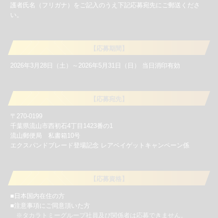
護者氏名（フリガナ）をご記入のうえ下記応募宛先にご郵送くださ
い。
【応募期間】
2026年3月28日（土）～2026年5月31日（日） 当日消印有効
【応募宛先】
〒270-0199
千葉県流山市西初石4丁目1423番の1
流山郵便局 私書箱10号
エクスパンドブレード登場記念 レアベイゲットキャンペーン係
【応募資格】
■日本国内在住の方
■注意事項にご同意頂いた方
※タカラトミーグループ社員及び関係者は応募できません。