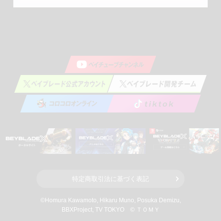
特定商取引法に基づく表記
©Homura Kawamoto, Hikaru Muno, Posuka Demizu,
BBXProject
, TV TOKYO
© ＴＯＭＹ