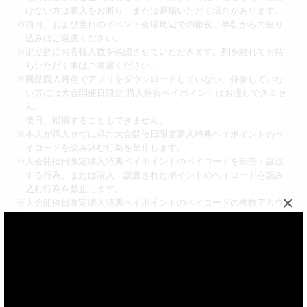
けない方は購入をお断り、または退場いただく場合があります。
※前日、および当日のイベント会場周辺での徹夜、早朝からの座り
込みはご遠慮ください。
※定期的にお客様人数を確認させていただきます。列を離れてお待
ちいただく事はご遠慮ください。
※商品購入時点でアプリをダウンロードしていない、持参していな
い方には大会開催日限定 購入特典ベイポイントはお渡しできませ
ん。
後日、補填することもできません。
※本人が購入せずに得た大会開催日限定購入特典ベイポイントのベ
イコードを読み込む行為を禁止します。
※大会開催日限定購入特典ベイポイントのベイコードを転売・譲渡
する行為、または購入・譲渡されたポイントのベイコードを読み
込む行為を禁止します。
×
※大会開催日限定購入特典ベイポイントのベイコードの複数アカウ
ントでの共有を禁止します。
セノッピーについて