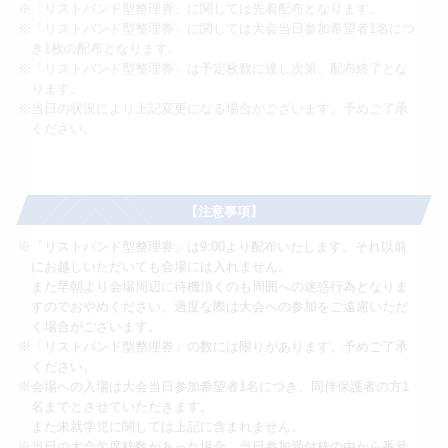
※「リストバンド型整理券」に関しては先着配布となります。
※「リストバンド型整理券」に関しては大会当日参加希望者1名につ
き1枚の配布となります。
※「リストバンド型整理券」は予定枚数に達し次第、配布終了とな
ります。
※当日の状況により上記変更になる場合がございます。予めご了承
ください。
【注意事項】
※「リストバンド型整理券」は9:00より配布いたします。それ以前
にお越しいただいても会場には入れません。
また早朝より会場周辺に待機頂くのも周囲への迷惑行為となりま
すのでおやめください。過度な際は大会への参加をご遠慮いただ
く場合がございます。
※「リストバンド型整理券」の数には限りがあります。予めご了承
ください。
※会場への入場は大会当日参加希望者1名につき、同伴保護者の方1
名までとさせていただきます。
また未就学児に関しては上記に含まれません。
※当日の大会欠席枠数があった場合、当日参加受付枠の中から番号