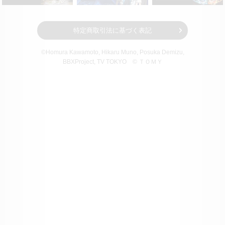
特定商取引法に基づく表記
©Homura Kawamoto, Hikaru Muno, Posuka Demizu,
BBXProject
, TV TOKYO
© ＴＯＭＹ