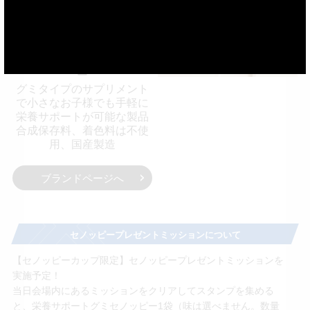
コンセプト
たいせつな子どものために
栄養サポートグミセノッピ
ー
グミタイプのサプリメント
で小さなお子様でも手軽に
栄養サポートが可能な製品
合成保存料、着色料は不使
用、国産製造
ブランドページへ
セノッピープレゼントミッションについて
【セノッピーカップ限定】セノッピープレゼントミッションを
実施予定！
当日会場内にあるミッションをクリアしてスタンプを集める
と、栄養サポートグミセノッピー1袋（味は選べません。数量