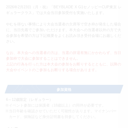
2026年2月23日（月・祝）「BEYBLADE X G1セノッピーCUP東京 レ
ギュラークラス」では大会当日参加受付を実施いたします。
やむを得ない事情により大会当選者の欠席等で空き枠が発生した場合
に、当日先着でご参加いただけます。本大会への当選者以外の方で大
会参加を希望の方は下記概要をよくお読み頂き受付会場にお越しくだ
さい。
なお、本大会への当選者の方は、当選の辞退有無にかかわらず、当日
参加枠で大会に参加することはできません。
上記の行為を行った方は本大会の参加をお断りするとともに、以降の
大会やイベントのご参加もお断りする場合があります。
参加資格
6～12歳限定（レギュラー）
※イベント参加には保護者（18歳以上）の同伴が必要です。
※当日年齢を確認させていただく可能性があります。マイナンバー
カード、保険証など身分証明書を持参してください。