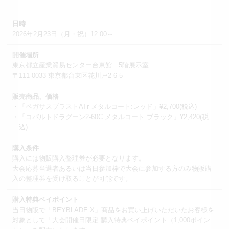
日時
2026年2月23日（月・祝）12:00～
開催場所
東京都立産業貿易センター台東館 5階展示室
〒111-0033 東京都台東区花川戸2-6-5
販売商品、価格
・「ペガサスブラストATr メタルコート:レッド」¥2,700(税込)
・「コバルトドラグーン2-60C メタルコート:ブラック」¥2,420(税
込)
購入条件
購入には物販購入整理券が必要となります。
大会応募当選者あるいは当日参加枠で大会に参加する方のみ物販購
入の整理券を受け取ることが可能です。
購入特典ベイポイント
当日物販で「BEYBLADE X」商品をお買い上げいただいたお客様を
対象として「大会開催日限定 購入特典ベイポイント（1,000ポイン