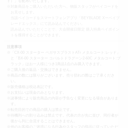
ト）」を配布いたします。
※対象商品をご購入いただいた方へ、物販スタッフがベイコードを
お見せします。
当該ベイコードをスマートフォンアプリ「BEYBLADE Xーベイブ
レードエックス」にて読み込んでください。
読み込んでいただくことで、大会開催日限定 購入特典ベイポイン
トを獲得することができます。
注意事項
※「CX-00 スターター ペガサスブラストATr メタルコート:レッド」
と「BX-00 スターター コバルトドラグーン2-60C メタルコート:ブ
ラック」はお一人様につき1商品1点のみ購入できます。
※ご購入後の返品・交換はできません。
※商品の数には限りがございます。売り切れの際はご了承くださ
い。
※販売価格は税込表記です。
※お支払いは現金のみとなります。
※諸事情により販売商品の内容が予告なく変更になる場合がありま
す。
※転売目的での商品の購入は禁止です。
※待機列への割り込みは禁止です。代表の方が先に並び、同行者が
後から列に合流することはできません。
※他のお客様のご迷惑になる行為やスタッフの指示に従っていただ