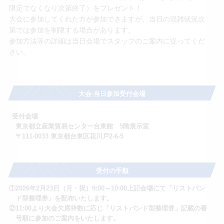
限定でなくなり次第終了）をプレゼント！
大会に参加してくれた方が参加できますが、当日の混雑状況次
第では参加を制限する場合があります。
参加方法等の詳細は当日会場でスタッフのご案内に従ってくだ
さい。
大会·当日参加受付会場
受付会場
東京都立産業貿易センター台東館 5階展示室
〒111-0033 東京都台東区花川戸2-6-5
受付の手順
①2026年2月23日（月・祝）9:00～10:00上記会場にて「リストバン
ド型整理券」を配布いたします。
②11:00より大会欠席枠数に応じ「リストバンド型整理券」記載の番
号順に参加のご案内をいたします。