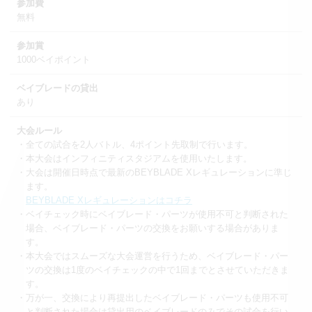
参加費
無料
参加賞
1000ベイポイント
ベイブレードの貸出
あり
大会ルール
・全ての試合を2人バトル、4ポイント先取制で行います。
・本大会はインフィニティスタジアムを使用いたします。
・大会は開催日時点で最新のBEYBLADE Xレギュレーションに準じ
ます。
BEYBLADE Xレギュレーションはコチラ
・ベイチェック時にベイブレード・パーツが使用不可と判断された
場合、ベイブレード・パーツの交換をお願いする場合がありま
す。
・本大会ではスムーズな大会運営を行うため、ベイブレード・パー
ツの交換は1度のベイチェックの中で1回までとさせていただきま
す。
・万が一、交換により再提出したベイブレード・パーツも使用不可
と判断された場合は貸出用のベイブレードのみでその試合を行い