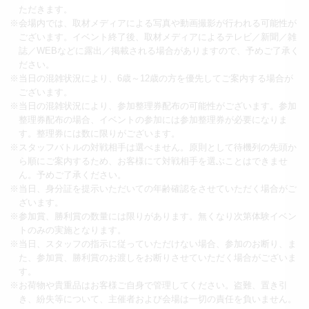
ただきます。
※会場内では、取材メディアによる写真や動画撮影が行われる可能性が
ございます。イベント終了後、取材メディアによるテレビ／新聞／雑
誌／WEBなどに露出／掲載される場合がありますので、予めご了承く
ださい。
※当日の混雑状況により、6歳～12歳の方を優先してご案内する場合が
ございます。
※当日の混雑状況により、参加整理券配布の可能性がございます。参加
整理券配布の場合、イベントの参加には参加整理券が必要になりま
す。整理券には数に限りがございます。
※スタッフバトルの対戦相手は選べません。原則として待機列の先頭か
ら順にご案内するため、お客様にて対戦相手を選ぶことはできませ
ん。予めご了承ください。
※当日、身分証を提示いただいての年齢確認をさせていただく場合がご
ざいます。
※参加賞、勝利賞の数量には限りがあります。無くなり次第体験イベン
トのみの実施となります。
※当日、スタッフの指示に従っていただけない場合、参加のお断り、ま
た、参加賞、勝利賞のお渡しをお断りさせていただく場合がございま
す。
※お荷物や貴重品はお客様ご自身で管理してください。盗難、置き引
き、紛失等について、主催者および会場は一切の責任を負いません。