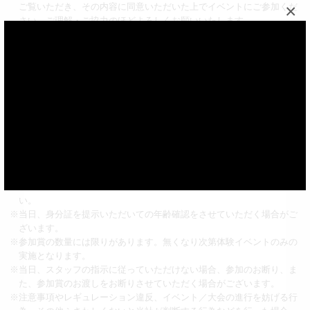
×
ご覧いただき、その内容に同意いただいた上でイベントにご参加くだ
さい。ご理解・ご協力のほどよろしくお願いいたします。
※参加にかかる交通費や宿泊費は参加者の方ご自身のご負担とさせてい
ただきます。
※会場内では、取材メディアによる写真や動画撮影が行われる可能性が
ございます。イベント終了後、取材メディアによるテレビ／新聞／雑
誌／WEBなどに露出／掲載される場合がありますので、予めご了承く
ださい。
※当日の混雑状況により、参加整理券配布の可能性がございます。参加
整理券配布の場合、イベントの参加には参加整理券が必要になりま
す。整理券には数に限りがございます。
※BEYBLADE X体験会の対戦相手は選べません。原則として待機列の
先頭から順にご案内するため、お客様にて対戦相手を選ぶことはでき
ず、付き添いの方と対戦できるとは限りません。予めご了承くださ
い。
※当日、身分証を提示いただいての年齢確認をさせていただく場合がご
ざいます。
※参加賞の数量には限りがあります。無くなり次第体験イベントのみの
実施となります。
※当日、スタッフの指示に従っていただけない場合、参加のお断り、ま
た、参加賞のお渡しをお断りさせていただく場合がございます。
※注意事項やレギュレーション違反、イベント／大会の進行を妨げる行