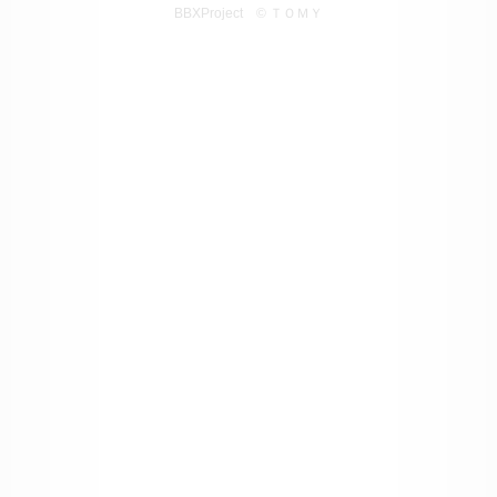
BBXProject
© ＴＯＭＹ