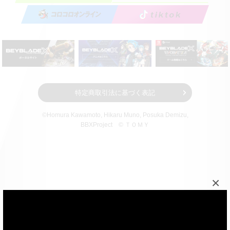
特定商取引法に基づく表記
©Homura Kawamoto, Hikaru Muno, Posuka Demizu,
BBXProject
© ＴＯＭＹ
×