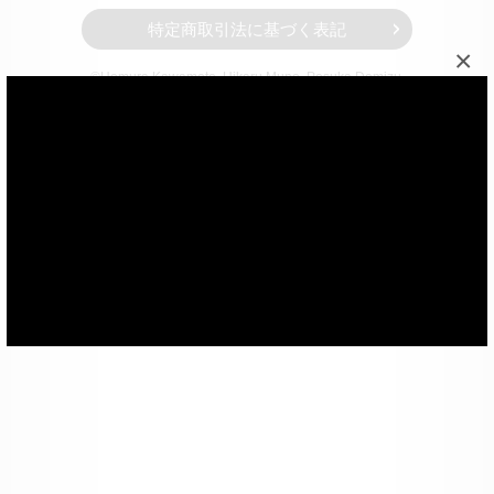
特定商取引法に基づく表記
×
©Homura Kawamoto, Hikaru Muno, Posuka Demizu,
BBXProject
© ＴＯＭＹ