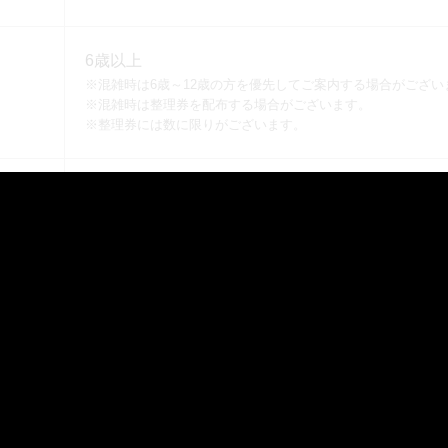
6歳以上
※混雑時は6歳～12歳の方を優先してご案内する場合がござい
※混雑時は整理券を配布する場合がございます。
※整理券には数に限りがございます。
無料
スタートダッシュガイド2024
味の素スタジアム アジパンダ広場
〒182-0032 東京都調布市西町376-3
あり