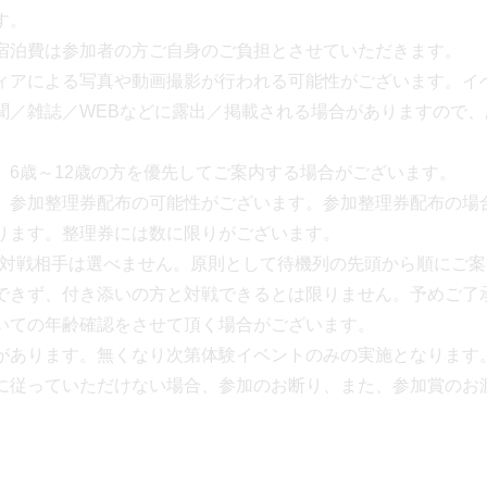
す。
宿泊費は参加者の方ご自身のご負担とさせていただきます。
ィアによる写真や動画撮影が行われる可能性がございます。イ
聞／雑誌／WEBなどに露出／掲載される場合がありますので
、6歳～12歳の方を優先してご案内する場合がございます。
、参加整理券配布の可能性がございます。参加整理券配布の場
ります。整理券には数に限りがございます。
験会の対戦相手は選べません。原則として待機列の先頭から順にご
できず、付き添いの方と対戦できるとは限りません。予めご了
いての年齢確認をさせて頂く場合がございます。
があります。無くなり次第体験イベントのみの実施となります
に従っていただけない場合、参加のお断り、また、参加賞のお