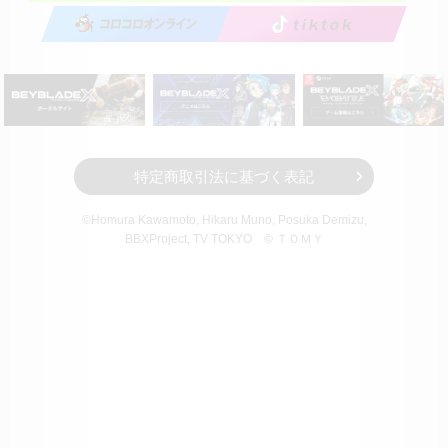
特定商取引法に基づく表記
©Homura Kawamoto, Hikaru Muno, Posuka Demizu,
BBXProject
, TV TOKYO
© ＴＯＭＹ