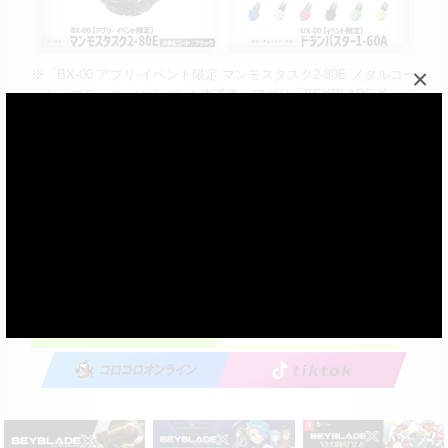
×
※「BX-00 アプリ·イベント限定 マンモスタスク2-80E メタルコー
ト：ブラック」はイベント終了後、アプリ「BEYBLADE X – ベ
イブレードエックス」レアベイゲットバトル限定品に追加予定
です。