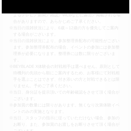
※会場内では、取材メディアによる写真や動画撮影が行われ
る可能性がございます。イベント終了後、取材メディアに
よるテレビ／新聞／雑誌／WEBなどに露出／掲載される場
合がありますので、あらかじめご了承ください。
※当日の混雑状況により、6歳～12歳の方を優先してご案内
する場合がございます。
※当日の混雑状況により、参加整理券配布の可能性がござい
ます。参加整理券配布の場合、イベントの参加には参加整
理券が必要になります。整理券には数に限りがございま
す。
※BEYBLADE X体験会の対戦相手は選べません。原則として
待機列の先頭から順にご案内するため、お客様にて対戦相
手を選ぶことはできず、付き添いの方と対戦できるとは限
りません。予めご了承ください。
※当日、身分証を提示頂いての年齢確認をさせて頂く場合が
ございます。
※参加賞の数量には限りがあります。無くなり次第体験イベ
ントのみの実施となります。
※当日、スタッフの指示に従っていただけない場合、参加の
お断り、また、参加賞のお渡しをお断りさせて頂く場合が
ございます。