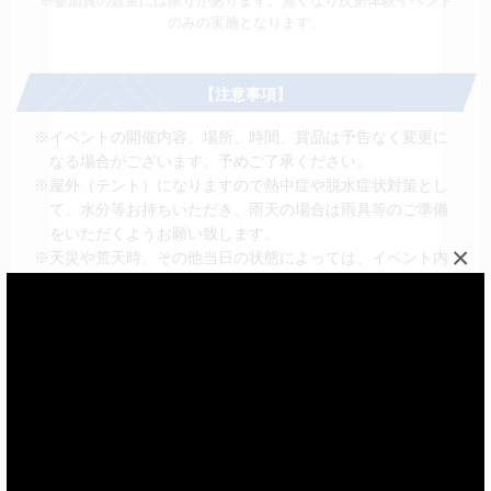
※参加賞の数量には限りがあります。無くなり次第体験イベント
のみの実施となります。
【注意事項】
※イベントの開催内容、場所、時間、賞品は予告なく変更に
なる場合がございます。予めご了承ください。
※屋外（テント）になりますので熱中症や脱水症状対策とし
て、水分等お持ちいただき、雨天の場合は雨具等のご準備
をいただくようお願い致します。
×
※天災や荒天時、その他当日の状態によっては、イベント内
容及び開催時間の変更もしくは中止等の変更などが生じる
可能性があります。
※ご来場の際は、最新情報を掲載するHP、公式HP、ベイブ
レード開発チーム公式X（
@tbh_pr
）、当日会場でのご案内
を必ずご覧いただき、その内容に同意いただいた上でイベ
ントにご参加ください。ご理解・ご協力の程宜しくお願い
いたします。
※参加にかかる交通費や宿泊費は参加者の方ご自身のご負担
とさせていただきます。