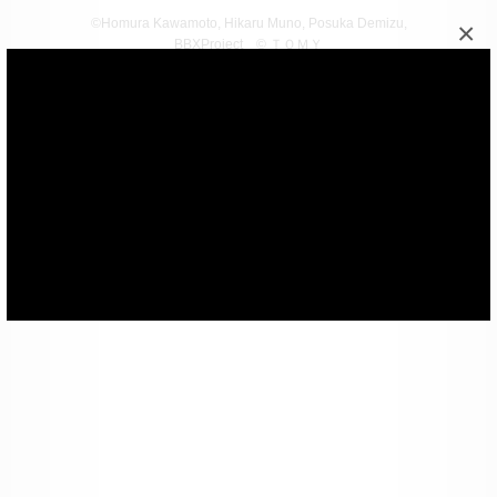
©Homura Kawamoto, Hikaru Muno, Posuka Demizu,
×
BBXProject
© ＴＯＭＹ