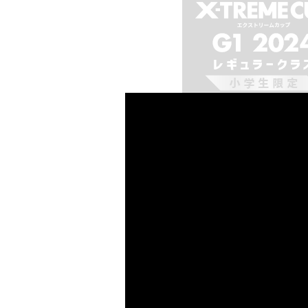
発売中の月刊コロコロコミック
TREME CUP G1 2
お詫びして訂正させてい
誤※参加希望者多
↓
正※参加希望者多