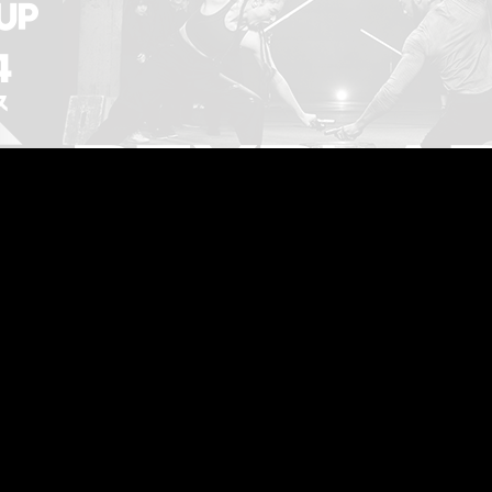
4月号の14Pにて掲載された、3/31(日)と4/7(日)に行われる『B
024』情報の注釈に誤りがありました。
ただきます。
数の場合は
抽選
になります
数の場合は
先着順
となります