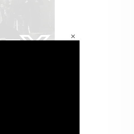
×
EYBLADE X X-