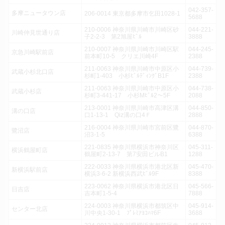
042-357-
多摩ニュータウン店
206-0014 東京都多摩市乞田1028-1
5688
210-0006 神奈川県川崎市川崎区砂
044-221-
川崎仲見世通り店
子2-2-3 第2旭屋ﾋﾞﾙ
3888
210-0007 神奈川県川崎市川崎区駅
044-245-
京急川崎駅前店
前本町10-5 クリエ川崎4F
2388
211-0063 神奈川県川崎市中原区小
044-739-
武蔵小杉北口店
杉町1-403 小杉ﾋﾞﾙﾃﾞｨﾝｸﾞB1F
2388
211-0063 神奈川県川崎市中原区小
044-738-
武蔵小杉店
杉町3-441-17 小杉Mﾋﾞﾙ2～5F
2088
213-0001 神奈川県川崎市高津区溝
044-850-
溝の口店
口1-13-1 Qiz溝の口4Ｆ
2888
216-0004 神奈川県川崎市宮前区鷺
044-870-
鷺沼店
沼3-1-5
6388
221-0835 神奈川県横浜市神奈川区
045-311-
横浜鶴屋町店
鶴屋町2-13-7 第7安田ビルB1
1288
222-0033 神奈川県横浜市港北区新
045-470-
新横浜駅前店
横浜3-6-2 新横浜西武ﾋﾞﾙ9F
8388
223-0062 神奈川県横浜市港北区日
045-566-
日吉店
吉本町1-5-4
7888
224-0003 神奈川県横浜市都筑区中
045-914-
センター北店
川中央1-30-1 ﾌﾟﾚﾐｱﾖｺﾊﾏ6F
3688