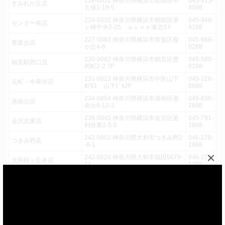
224-0012 神奈川県横浜市都筑区牛
045-913-
すみれが丘店
久保1-19-5
8588
224-0032 神奈川県横浜市都筑区茅
045-948-
センター南店
ヶ崎中央3-25 ａｕｎｅ港北3Ｆ
4188
227-0063 神奈川県横浜市青葉区榎
045-988-
青葉台店
が丘4-6
0288
230-0062 神奈川県横浜市鶴見区豊
045-580-
鶴見駅西口店
岡町2-2 7F
0288
231-0023 神奈川県横浜市中区山下
045-228-
元町・中華街店
町61 山下ﾋﾞﾙ2F
6888
234-0054 神奈川県横浜市港南区港
045-836-
港南台店
南台6-12-2
2888
236-0042 神奈川県横浜市金沢区釜
045-791-
金沢文庫店
利谷東2-5-5
1888
242-0002 神奈川県大和市つきみ野2
046-278-
つきみ野店
-8-1
2888
×
242-0024 神奈川県大和市福田5679-
046-279-
大和桜ヶ丘本店
11
5388
243-0432 神奈川県海老名市中央1-4
046-236-
海老名駅前店
-31 海老名プラザビル3F
0488
243-0432 神奈川県海老名市中央2-8
046-236-
海老名店
-6
5188
046-295-
厚木林店
243-0816 神奈川県厚木市林5-12-10
2888