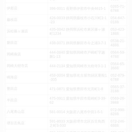
0265-71-
伊那店
396-0011 長野県伊那市中央4615-1
6788
426-0033 静岡県藤枝市小石川町2-1
054-647-
藤枝店
-23
0188
435-0042 静岡県浜松市東区篠ヶ瀬
053-423-
浜松篠ヶ瀬店
町1234
1888
0538-21-
磐田店
438-0071 静岡県磐田市今之浦3-7-1
4888
444-0840 愛知県岡崎市戸崎町字越
0564-59-
岡崎南店
舞1-13
4788
0564-65-
岡崎大樹寺店
444-2134 愛知県岡崎市大樹寺3-1-1
3688
458-0004 愛知県名古屋市緑区乗鞍1
052-879-
鳴海店
-305
6788
0565-37-
豊田店
471-0871 愛知県豊田市元宮町1-8
3188
475-0911 愛知県半田市星崎町3-39-
0569-26-
半田店
62
3988
072-998-
八尾青山店
581-0014 大阪府八尾市中田1-5-1
8288
591-8033 大阪府堺市北区百舌鳥西
072-246-
堺百舌鳥店
之町3-530
6888