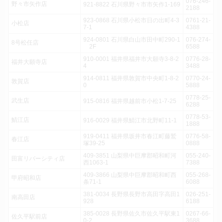
076-246-
野々市矢作店
921-8822 石川県野々市市矢作1-169
2188
923-0868 石川県小松市日の出町4-3
0761-21-
小松店
7-1
4388
924-0801 石川県白山市田中町290-1
076-274-
8号松任店
2F
6588
910-0001 福井県福井市大願寺3-8-2
0776-28-
福井大願寺店
4
3488
914-0811 福井県敦賀市中央町1-8-2
0770-24-
敦賀店
0
5888
0778-25-
武生店
915-0816 福井県越前市小松1-7-25
6288
0778-53-
鯖江店
916-0029 福井県鯖江市北野町11-1
1888
919-0411 福井県坂井市春江町藤鷲
0776-58-
春江店
塚39-25
0888
409-3851 山梨県中巨摩郡昭和町河
055-240-
田富リバーシティ店
西1063-1
7388
409-3866 山梨県中巨摩郡昭和町西
055-268-
甲府昭和店
条71-1
6088
381-0034 長野県長野市高田字高田1
026-251-
南高田店
928
6188
385-0028 長野県佐久市佐久平駅東1
0267-66-
佐久平駅前店
0-2
3688