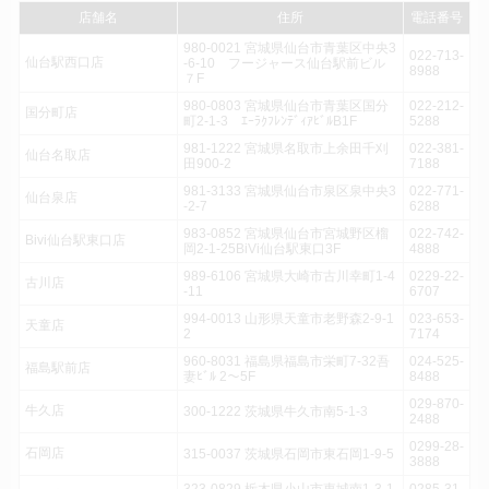
店舗名
住所
電話番号
980-0021 宮城県仙台市青葉区中央3
022-713-
仙台駅西口店
-6-10 フージャース仙台駅前ビル
8988
７F
980-0803 宮城県仙台市青葉区国分
022-212-
国分町店
町2-1-3 ｴｰﾗｸﾌﾚﾝﾃﾞｨｱﾋﾞﾙB1F
5288
981-1222 宮城県名取市上余田千刈
022-381-
仙台名取店
田900-2
7188
981-3133 宮城県仙台市泉区泉中央3
022-771-
仙台泉店
-2-7
6288
983-0852 宮城県仙台市宮城野区榴
022-742-
Bivi仙台駅東口店
岡2-1-25BiVi仙台駅東口3F
4888
989-6106 宮城県大崎市古川幸町1-4
0229-22-
古川店
-11
6707
994-0013 山形県天童市老野森2-9-1
023-653-
天童店
2
7174
960-8031 福島県福島市栄町7-32吾
024-525-
福島駅前店
妻ﾋﾞﾙ 2～5F
8488
029-870-
牛久店
300-1222 茨城県牛久市南5-1-3
2488
0299-28-
石岡店
315-0037 茨城県石岡市東石岡1-9-5
3888