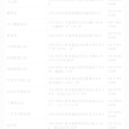
323-0829 栃木県小山市東城南1-3-1
0285-31-
小山店
6
3488
0274-40-
藤岡店
375-0024 群馬県藤岡市藤岡922-1
8288
272-0021 千葉県市川市八幡2-16-6
047-302-
本八幡駅前店
八幡旗ﾋﾞﾙﾃﾞｨﾝｸﾞ3F
7588
0475-50-
東金店
283-0005 千葉県東金市田間748-3
0388
140-0011 東京都品川区東大井5-3-7
03-5781-
大井町東口店
ﾌﾟﾗｻﾞﾔﾜﾀﾔ4・5F
9888
141-0021 東京都品川区上大崎2-27-
03-5436-
目黒駅西口店
1 ｻﾝﾌｪﾘｽﾀ目黒6F
2688
144-0051 東京都大田区西蒲田7-3-3
03-5744-
蒲田駅西口店
第一醍醐ビル6F
3588
152-0004 東京都目黒区鷹番3-8-9
03-5794-
学芸大学西口店
第3福田ビルB1～3F
4388
152-0035 東京都目黒区自由が丘2-1
03-5726-
自由が丘駅前店
0-8 自由が丘ｴﾇｹｰﾋﾞﾙ4F
3188
157-0062 東京都世田谷区南烏山4-1
03-5969-
千歳烏山店
2-7 クレアビル3F
2088
03-5491-
二子玉川駅前店
158-0094 東京都世田谷区玉川3-6-3
8288
182-0002 東京都調布市仙川町1-15-
03-5315-
仙川店
1 坂口仙川ﾋﾞﾙ1F
1288