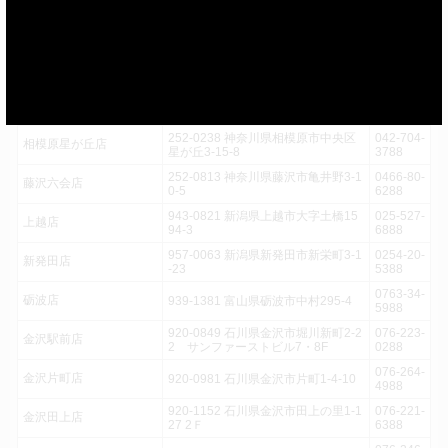
250-0872 神奈川県小田原市中里12
0465-45-
小田原鴨宮店
3-11
6888
251-0041 神奈川県藤沢市辻堂神台1
0466-30-
Luz湘南辻堂店
-2-12 Luz湘南辻堂4F
4688
251-0055 神奈川県藤沢市南藤沢20-
0466-55-
藤沢駅南口店
9
2388
252-0238 神奈川県相模原市中央区
042-704-
相模原星が丘店
星が丘3-15-8
3788
252-0813 神奈川県藤沢市亀井野3-1
0466-80-
藤沢六会店
0-5
6288
943-0821 新潟県上越市大字土橋15
025-527-
上越店
94-3
6888
957-0063 新潟県新発田市新栄町3-1
0254-20-
新発田店
-23
5388
0763-34-
砺波店
939-1381 富山県砺波市中村295-4
5988
920-0849 石川県金沢市堀川新町2-2
076-223-
金沢駅前店
2 サンファーストビル7・8F
0288
076-264-
金沢片町店
920-0981 石川県金沢市片町1-4-10
4988
920-1152 石川県金沢市田上の里1-1
076-221-
金沢田上店
27 2Ｆ
6388