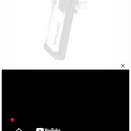
×
■お問い合わせ先
ベイブレードエックス事務局（ユーザー様専用）
開局日：月・水・金（祝祭日含む）
受付時間：11時～18時
Eメール：
beyx.user@bey-x.jp
タカラトミーグループお客様相談室 0570-041031（ナビダ
イヤル）