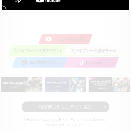
https://www.takaratomy.co.jp/support/privacypolicy.html
営業時間：土日祝日を除く平日10時～17時
特定商取引法に基づく表記
©Homura Kawamoto, Hikaru Muno, Posuka Demizu,
BBXProject
© ＴＯＭＹ