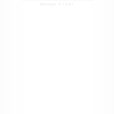
BBXProject
© ＴＯＭＹ