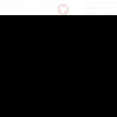
(バーストシリーズな
※付属するベイブレ
※使用により塗装が
※写真やイラストは
※実際の製品とは多
※光や残像はイメー