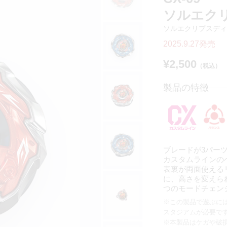
ソルエクリプ
ソルエクリプスディ
2025.9.27発売
¥2,500
（税込）
製品の特徴
ブレードが3パー
カスタムラインの
表裏が両面使える
に、高さを変えら
つのモードチェン
※この製品で遊ぶに
スタジアムが必要で
※本製品はケガや破