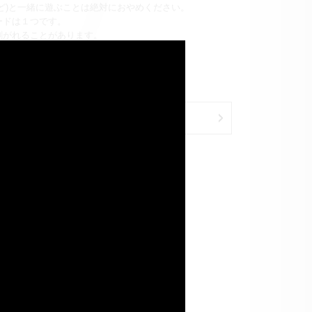
ど)と一緒に遊ぶことは絶対におやめください。
ードは１つです。
剥がれることがあります。
×
パーツ詳細
購入する
イメージです。
少異なる場合があります。
ジです。