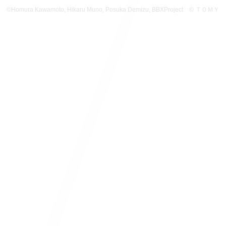
©Homura Kawamoto, Hikaru Muno, Posuka Demizu,
BBXProject
© ＴＯＭＹ