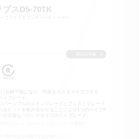
スD5-70TK
ーファイブセブンティーティーケー
製品説明書
ツに分解可能になり、性能をカスタマイズできる
ベイブレード。
リバーシブルのメインブレードとアシストブレード
れるビットを組み合わせることにより1つのベイで8
ジが可能なバランスタイプのベイブレード。
は別売りのベイブレードエックスシリーズ専用の
す。
損の恐れがあり危険ですので他のシリーズ