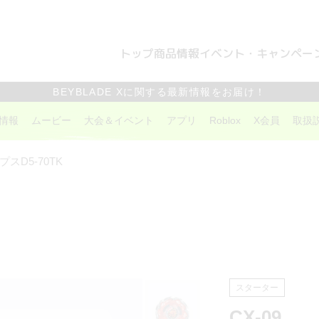
トップ
商品情報
イベント・キャンペー
BEYBLADE Xに関する最新情報をお届け！
情報
ムービー
大会＆イベント
アプリ
Roblox
X会員
取扱
スD5-70TK
スターター
CX-09