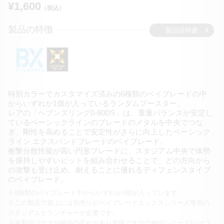
¥1,600
（税込）
製品の特徴
製品説明書
特別カラーでカスタマイズ済みの6種類のベイブレードの中
から
いずれか1個が入っているランダムブースター。
レアの「ヘブンズリング0-80DS」は、重量バランスが
安定し
ているベーシックラインのブレードのメタルを
中央でつな
ぎ、剛性を高めることで安定性がさらに向上した
ベーシック
ライン エクスパンドブレードのベイブレード。
衝撃分散性能が高い円形ブレードに、スタジアム中央で体勢
を
保持しやすいビットを組み合わせることで、どの方向から
の攻撃も
受け止め、耐えることに優れるディフェンスタイプ
のベイブレード。
※6種類のベイブレード中からいずれか1個が入っています。
※この製品で遊ぶには別売りのベイブレードエックスシリーズ専用の
スタジアムとランチャーが必要です。
※本製品はケガや破損の恐れがあり危険ですので他のシリーズ
(バース