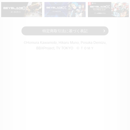
特定商取引法に基づく表記
©Homura Kawamoto, Hikaru Muno, Posuka Demizu,
BBXProject
, TV TOKYO
© ＴＯＭＹ