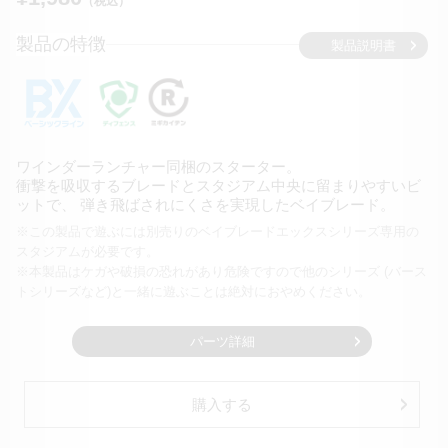
（税込）
製品の特徴
製品説明書
ワインダーランチャー同梱のスターター。
衝撃を吸収するブレードとスタジアム中央に留まりやすいビ
ットで、
弾き飛ばされにくさを実現したベイブレード。
※この製品で遊ぶには別売りのベイブレードエックスシリーズ専用の
スタジアムが必要です。
※本製品はケガや破損の恐れがあり危険ですので他のシリーズ
(バース
トシリーズなど)と一緒に遊ぶことは絶対におやめください。
パーツ詳細
購入する