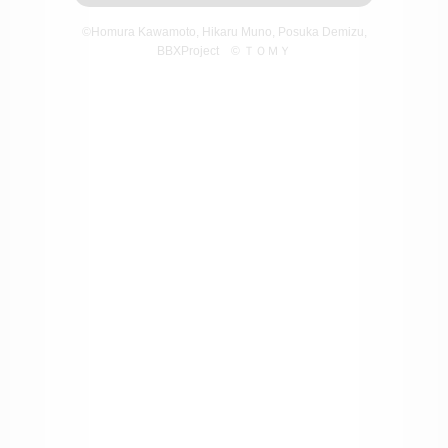
©Homura Kawamoto, Hikaru Muno, Posuka Demizu,
BBXProject
© ＴＯＭＹ