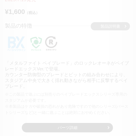
¥1,600
（税込）
製品の特徴
製品説明書
「メタルファイト ベイブレード」のロックレオーネが
ベイブ
レードエックスVer.で登場。
カウンター防御型のブレードとビットの組み合わせにより、
スタジアム中央で大きく揺れ動きながら相手に反撃する
ベイ
ブレード。
※この製品で遊ぶには別売りのベイブレードエックスシリーズ専用の
スタジアムが必要です。
※本製品はケガや破損の恐れがあり危険ですので他のシリーズ
(バース
トシリーズなど)と一緒に遊ぶことは絶対におやめください。
パーツ詳細