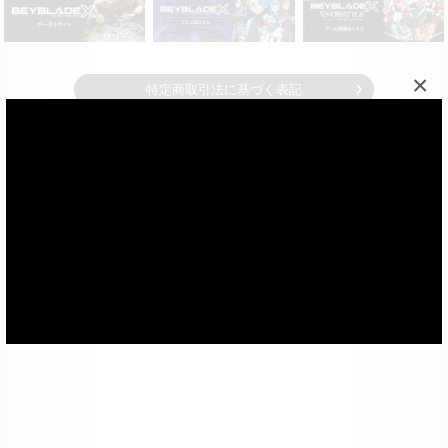
×
特定商取引法に基づく表記
©Homura Kawamoto, Hikaru Muno, Posuka Demizu,
BBXProject
© ＴＯＭＹ