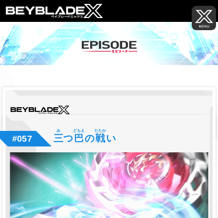
み
どもえ
たたか
三
つ
巴
の
戦
い
#057