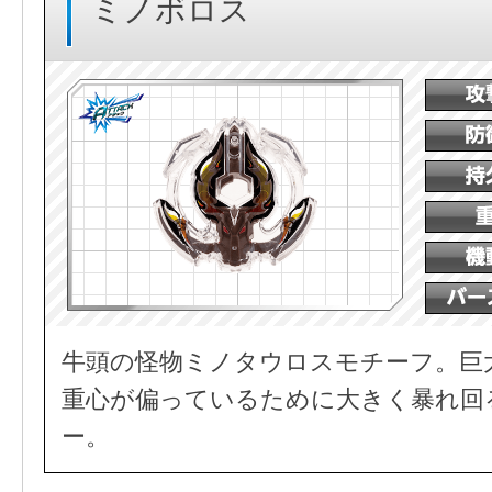
ミノボロス
牛頭の怪物ミノタウロスモチーフ。巨
重心が偏っているために大きく暴れ回
ー。