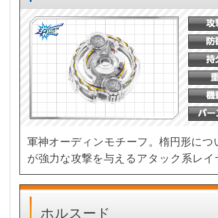
軍神オーディンモチーフ。楕円形につ
が強力な攻撃を与えるアタック系レイ
ホルスード