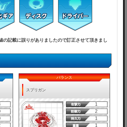
能力値の記載に誤りがありましたので訂正させて頂きまし
バランス
スプリガン
3
1
0
2
0
1
2
1