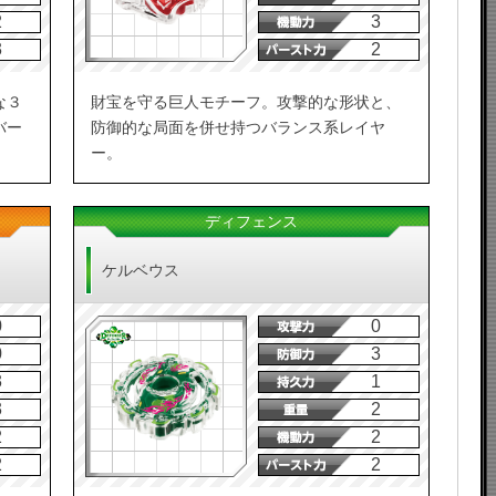
2
3
3
2
な３
財宝を守る巨人モチーフ。攻撃的な形状と、
バー
防御的な局面を併せ持つバランス系レイヤ
ー。
ディフェンス
ケルベウス
0
0
0
3
3
1
3
2
2
2
2
2