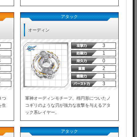
アタック
オーディン
0
3
1
1
3
0
3
2
1
1
2
3
３つ
軍神オーディンモチーフ。楕円形についたノ
を生
コギリのような刃が強力な攻撃を与えるアタ
ック系レイヤー。
アタック