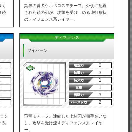
きく
冥界の番犬ケルベロスモチーフ。外側に配置
り続
された鎖の刃が、攻撃を受け止める連打形状
のディフェンス系レイヤー。
ディフェンス
ワイバーン
2
0
0
3
1
1
2
1
2
3
3
2
バラン
飛竜モチーフ。連続した七枚刃が相手をいな
ク系
し、攻撃を受け流すディフェンス系レイヤ
ー。