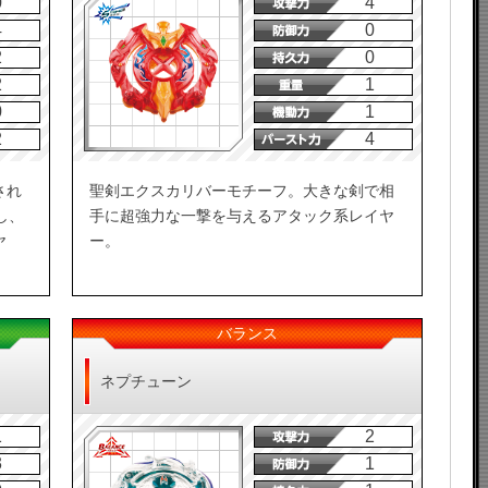
0
4
4
0
2
0
2
1
0
1
2
4
され
聖剣エクスカリバーモチーフ。大きな剣で相
し、
手に超強力な一撃を与えるアタック系レイヤ
ヤ
ー。
バランス
ネプチューン
1
2
3
1