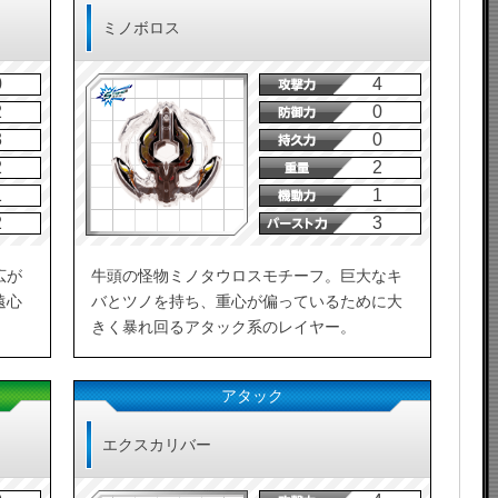
ミノボロス
0
4
2
0
3
0
2
2
1
1
2
3
広が
牛頭の怪物ミノタウロスモチーフ。巨大なキ
遠心
バとツノを持ち、重心が偏っているために大
きく暴れ回るアタック系のレイヤー。
アタック
エクスカリバー