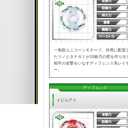
一角獣ユニコーンモチーフ。外周に配置
たツノとタテガミが10枚刃の壁を作り出
相手の攻撃をいなすディフェンス系レイ
ー。
ディフェンス
イビルアイ