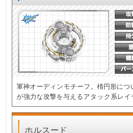
軍神オーディンモチーフ。楕円形につ
が強力な攻撃を与えるアタック系レイ
ホルスード