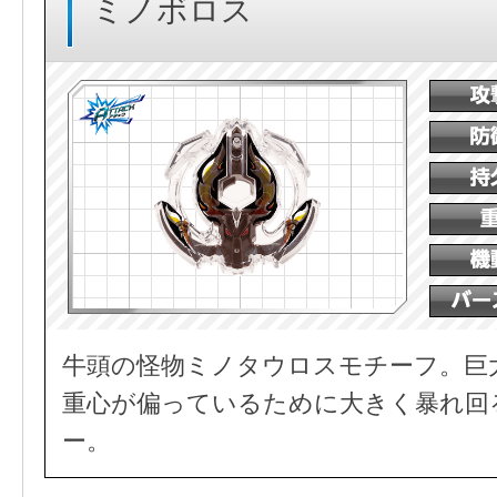
ミノボロス
牛頭の怪物ミノタウロスモチーフ。巨
重心が偏っているために大きく暴れ回
ー。