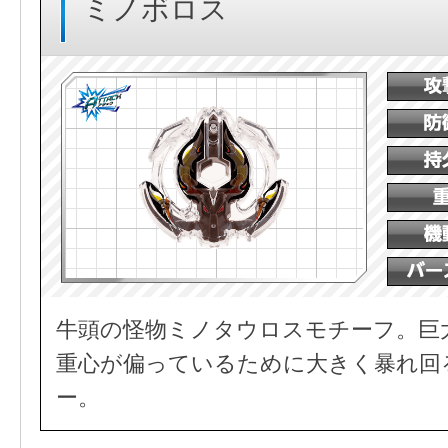
ミノボロス
牛頭の怪物ミノタウロスモチーフ。巨
重心が偏っているために大きく暴れ回
ー。