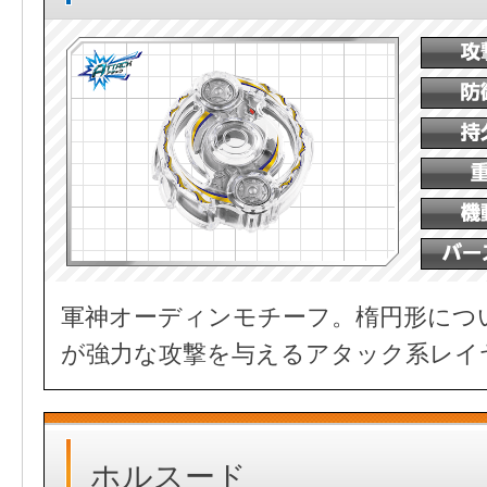
軍神オーディンモチーフ。楕円形につ
が強力な攻撃を与えるアタック系レイ
ホルスード