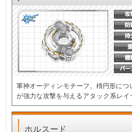
軍神オーディンモチーフ。楕円形につ
が強力な攻撃を与えるアタック系レイ
ホルスード