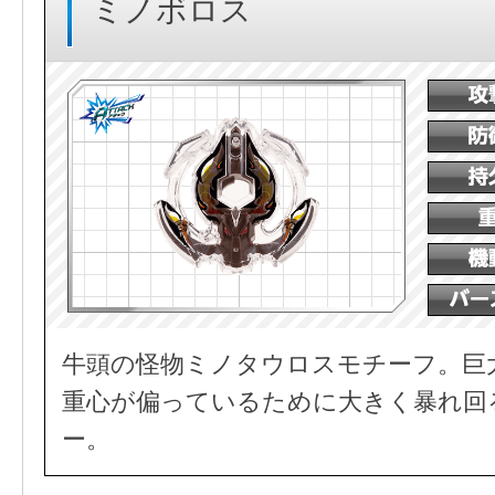
ミノボロス
牛頭の怪物ミノタウロスモチーフ。巨
重心が偏っているために大きく暴れ回
ー。