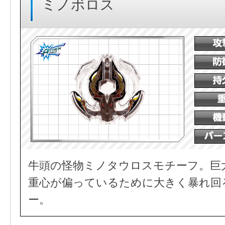
ミノボロス
牛頭の怪物ミノタウロスモチーフ。巨
重心が偏っているために大きく暴れ回
ー。