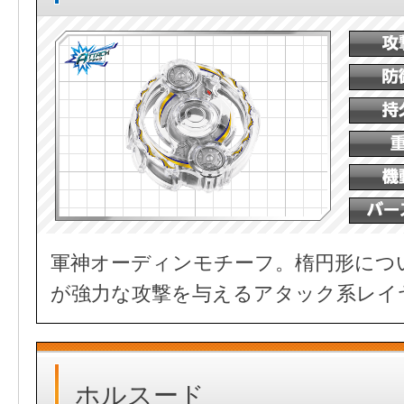
軍神オーディンモチーフ。楕円形につ
が強力な攻撃を与えるアタック系レイ
ホルスード