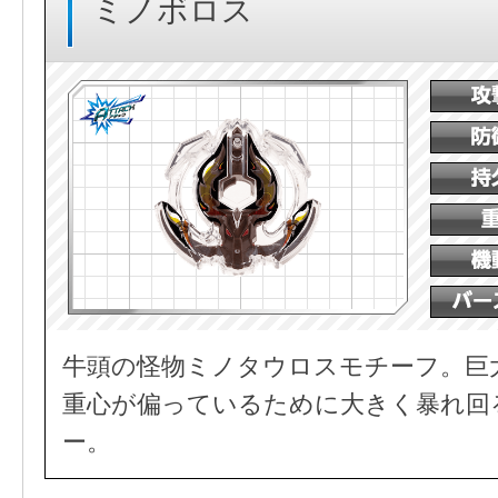
ミノボロス
牛頭の怪物ミノタウロスモチーフ。巨
重心が偏っているために大きく暴れ回
ー。