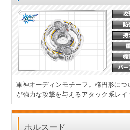
軍神オーディンモチーフ。楕円形につ
が強力な攻撃を与えるアタック系レイ
ホルスード