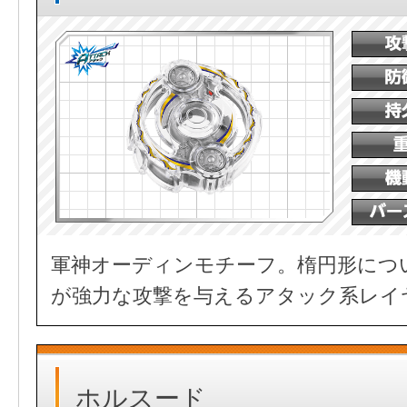
軍神オーディンモチーフ。楕円形につ
が強力な攻撃を与えるアタック系レイ
ホルスード