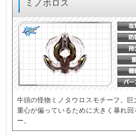
ミノボロス
牛頭の怪物ミノタウロスモチーフ。巨
重心が偏っているために大きく暴れ回
ー。