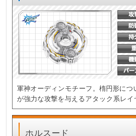
軍神オーディンモチーフ。楕円形につ
が強力な攻撃を与えるアタック系レイ
ホルスード