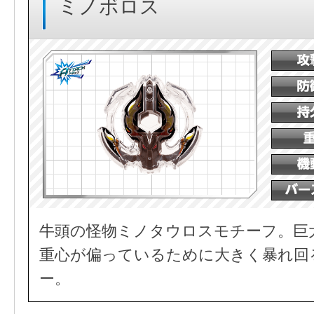
ミノボロス
牛頭の怪物ミノタウロスモチーフ。巨
重心が偏っているために大きく暴れ回
ー。