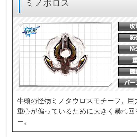
ミノボロス
牛頭の怪物ミノタウロスモチーフ。巨
重心が偏っているために大きく暴れ回
ー。