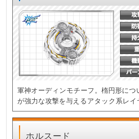
軍神オーディンモチーフ。楕円形につ
が強力な攻撃を与えるアタック系レイ
ホルスード