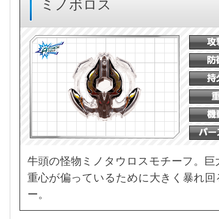
ミノボロス
牛頭の怪物ミノタウロスモチーフ。巨
重心が偏っているために大きく暴れ回
ー。