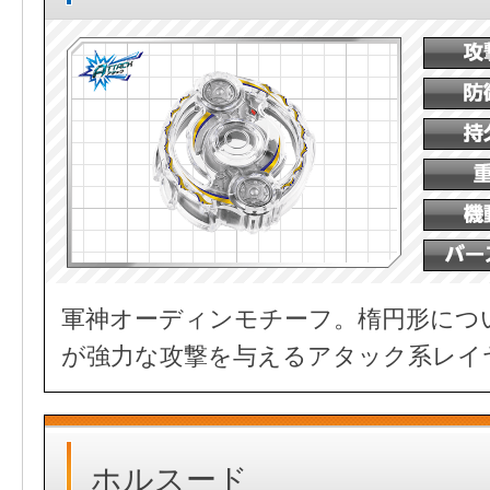
軍神オーディンモチーフ。楕円形につ
が強力な攻撃を与えるアタック系レイ
ホルスード