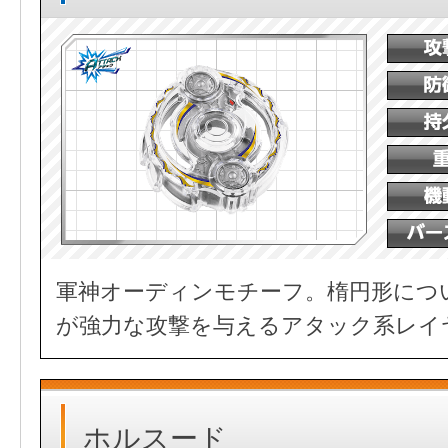
軍神オーディンモチーフ。楕円形につ
が強力な攻撃を与えるアタック系レイ
ホルスード