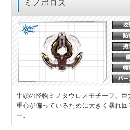
ミノボロス
牛頭の怪物ミノタウロスモチーフ。巨
重心が偏っているために大きく暴れ回
ー。