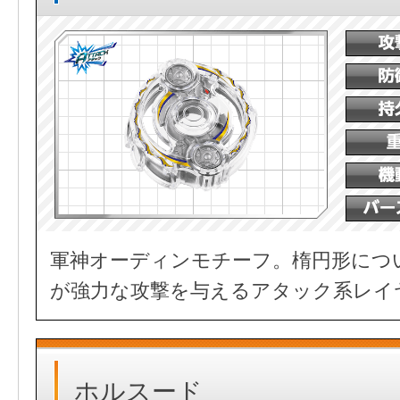
軍神オーディンモチーフ。楕円形につ
が強力な攻撃を与えるアタック系レイ
ホルスード