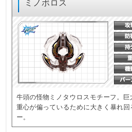
ミノボロス
牛頭の怪物ミノタウロスモチーフ。巨
重心が偏っているために大きく暴れ回
ー。